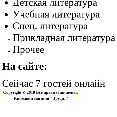
Детская литература
Пазлы
Словари. Разговорни
Справочная литерату
Спорт. Фитнес. Тане
Учебная литература
Учебно-методическая
Тайны, цивилизации
Строительство. Ремо
Спец. литература
Философия, религия,
Цветы, сад, огород, 
Прикладная литература
Эзотерика. Оккульти
Прочее
Карты. Атласы
Кассеты. Диски
На
сайте:
Сейчас 7 гостей онлайн
Copyright © 2010 Все права защищены.
Книжный магазин "Эрудит"