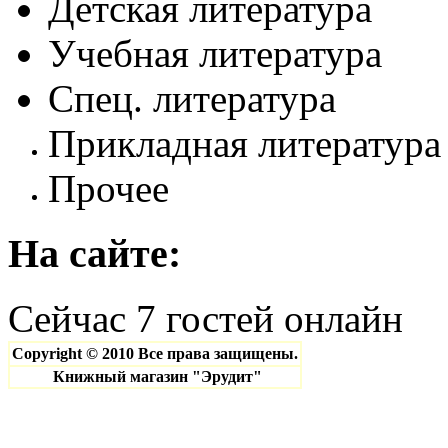
Детская литература
Пазлы
Словари. Разговорни
Справочная литерату
Спорт. Фитнес. Тане
Учебная литература
Учебно-методическая
Тайны, цивилизации
Строительство. Ремо
Спец. литература
Философия, религия,
Цветы, сад, огород, 
Прикладная литература
Эзотерика. Оккульти
Прочее
Карты. Атласы
Кассеты. Диски
На
сайте:
Сейчас 7 гостей онлайн
Copyright © 2010 Все права защищены.
Книжный магазин "Эрудит"