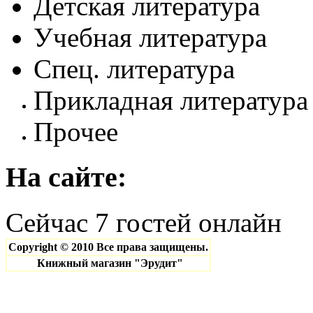
Детская литература
Пазлы
Словари. Разговорни
Справочная литерату
Спорт. Фитнес. Тане
Учебная литература
Учебно-методическая
Тайны, цивилизации
Строительство. Ремо
Спец. литература
Философия, религия,
Цветы, сад, огород, 
Прикладная литература
Эзотерика. Оккульти
Прочее
Карты. Атласы
Кассеты. Диски
На
сайте:
Сейчас 7 гостей онлайн
Copyright © 2010 Все права защищены.
Книжный магазин "Эрудит"